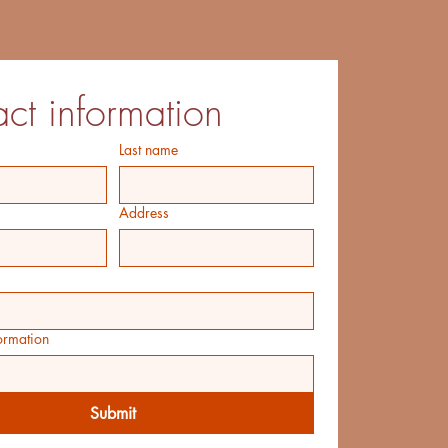
ct information
Last name
Address
ormation
Submit