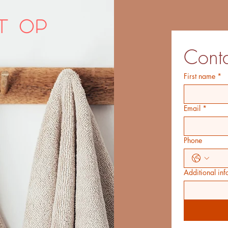
t op
Conta
First name
*
Email
*
Phone
Additional inf