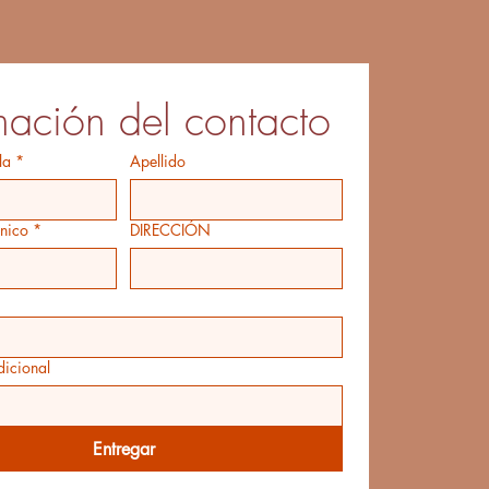
mación del contacto
la
*
Apellido
ónico
*
DIRECCIÓN
dicional
Entregar